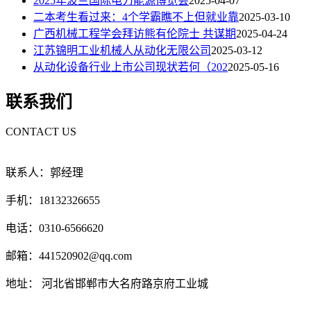
2025年波兰国际电力能源博览会
2025-04-07
二本考生看过来：4个学霸瞧不上但就业靠
2025-03-10
广西机械工程学会拜访熊有伦院士 共谋期
2025-04-24
江苏锦明工业机械人从动化无限公司
2025-03-12
从动化设备行业上市公司现状若何（202
2025-05-16
联系我们
CONTACT US
联系人：郭经理
手机：18132326655
电话：0310-6566620
邮箱：441520902@qq.com
地址： 河北省邯郸市大名府路京府工业城